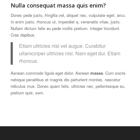
Nulla consequat massa quis enim?
Donec pede justo, fringilla vel, aliquet nec, vulputate eget, arcu.
In enim justo, rhoncus ut, imperdiet a, venenatis vitae, justo.
Nullam dictum felis eu pede mollis pretium. Integer tincidunt.
Cras dapibus.
Etiam ultricies nisi vel augue. Curabitur
ullamcorper ultricies nisi. Nam eget dui. Etiam
rhoncus.
Aenean commodo ligula eget dolor. Aenean
massa
. Cum sociis
natoque penatibus et magnis dis parturient montes, nascetur
ridiculus mus. Donec quam felis, ultricies nec, pellentesque eu,
pretium quis, sem.